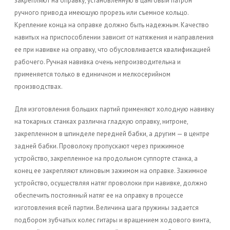
закрепляют на оправку, установленную в цанговый патрон
ручного привода имеющую прорезь или съемное кольцо.
Крепление конца на оправке должно быть надежным. Качество
навитых на приспособлении зависит от натяжения и направления
ее при навивке на оправку, что обусловливается квалификацией
рабочего. Ручная навивка очень непроизводительна и
применяется только в единичном и мелкосерийном
производствах.
Для изготовления больших партий применяют холодную навивку
на токарных станках различна гладкую оправку, нитроне,
закрепленном в шпинделе передней бабки, а другим — в центре
задней бабки. Проволоку пропускают через прижимное
устройство, закрепленное на продольном суппорте станка, а
конец ее закрепляют клиновым зажимом на оправке. Зажимное
устройство, осуществляя натяг проволоки при навивке, должно
обеспечить постоянный натяг ее на оправку в процессе
изготовления всей партии. Величина шага пружины задается
подбором зубчатых колес гитары и вращением ходового винта,