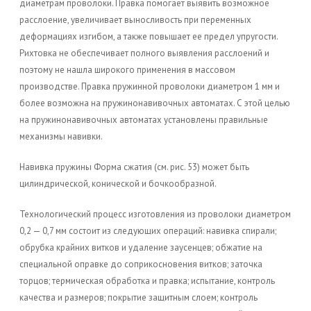
диаметрам проволоки. Правка помогает выявить возможное
расслоение, увеличивает выносливость при переменных
деформациях изгибом, а также повышает ее предел упругости.
Рихтовка не обеспечивает полного выявления расслоений и
поэтому не нашла широкого применения в массовом
производстве. Правка пружинной проволоки диаметром 1 мм и
более возможна на пружинонавивочных автоматах. С этой целью
на пружинонавивочных автоматах установлены правильные
механизмы навивки.
Навивка пружины Форма сжатия (см. рис. 53) может быть
цилиндрической, конической и бочкообразной.
Технологический процесс изготовления из проволоки диаметром
0,2 — 0,7 мм состоит из следующих операций: навивка спирали;
обрубка крайних витков и удаление заусенцев; обжатие на
специальной оправке до соприкосновения витков; заточка
торцов; термическая обработка и правка; испытание, контроль
качества и размеров; покрытие защитным слоем; контроль